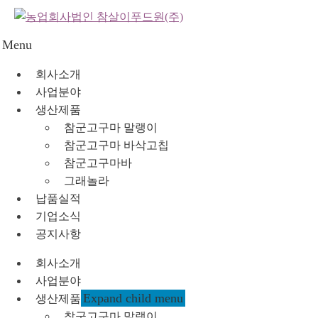
Menu
회사소개
사업분야
생산제품
참군고구마 말랭이
참군고구마 바삭고칩
참군고구마바
그래놀라
납품실적
기업소식
공지사항
회사소개
사업분야
Expand child menu
생산제품
참군고구마 말랭이